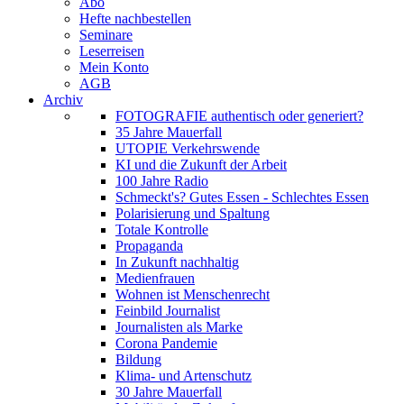
Abo
Hefte nachbestellen
Seminare
Leserreisen
Mein Konto
AGB
Archiv
FOTOGRAFIE authentisch oder generiert?
35 Jahre Mauerfall
UTOPIE Verkehrswende
KI und die Zukunft der Arbeit
100 Jahre Radio
Schmeckt's? Gutes Essen - Schlechtes Essen
Polarisierung und Spaltung
Totale Kontrolle
Propaganda
In Zukunft nachhaltig
Medienfrauen
Wohnen ist Menschenrecht
Feinbild Journalist
Journalisten als Marke
Corona Pandemie
Bildung
Klima- und Artenschutz
30 Jahre Mauerfall