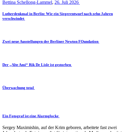
Bettina Schellong-Lammel
,
26. Juli 2026
Lutherdenkmal in Berlin: Wie ein Siegerentwurf nach zehn Jahren
verschwindet
Zwei neue Ausstellungen der Berliner Newton FOundation
Der „Alte Ami“ Rik De Lisle ist gestorben
Überwachung total
Ein Fotograf ist eine Alarmglocke
Sergey Maximishin, auf der Krim geboren, arbeitete fast zwei