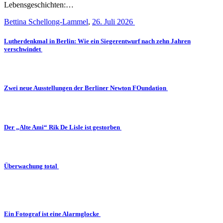
Lebensgeschichten:…
Bettina Schellong-Lammel
,
26. Juli 2026
Lutherdenkmal in Berlin: Wie ein Siegerentwurf nach zehn Jahren
verschwindet
Zwei neue Ausstellungen der Berliner Newton FOundation
Der „Alte Ami“ Rik De Lisle ist gestorben
Überwachung total
Ein Fotograf ist eine Alarmglocke