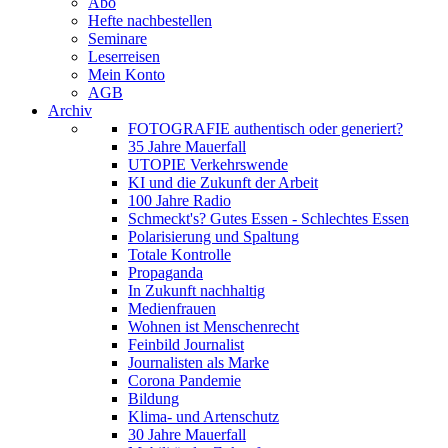
Abo
Hefte nachbestellen
Seminare
Leserreisen
Mein Konto
AGB
Archiv
FOTOGRAFIE authentisch oder generiert?
35 Jahre Mauerfall
UTOPIE Verkehrswende
KI und die Zukunft der Arbeit
100 Jahre Radio
Schmeckt's? Gutes Essen - Schlechtes Essen
Polarisierung und Spaltung
Totale Kontrolle
Propaganda
In Zukunft nachhaltig
Medienfrauen
Wohnen ist Menschenrecht
Feinbild Journalist
Journalisten als Marke
Corona Pandemie
Bildung
Klima- und Artenschutz
30 Jahre Mauerfall