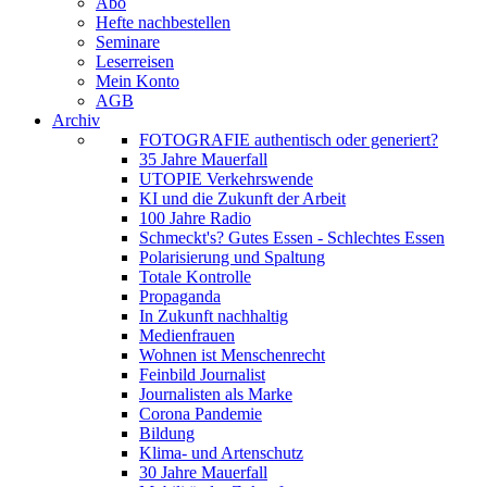
Abo
Hefte nachbestellen
Seminare
Leserreisen
Mein Konto
AGB
Archiv
FOTOGRAFIE authentisch oder generiert?
35 Jahre Mauerfall
UTOPIE Verkehrswende
KI und die Zukunft der Arbeit
100 Jahre Radio
Schmeckt's? Gutes Essen - Schlechtes Essen
Polarisierung und Spaltung
Totale Kontrolle
Propaganda
In Zukunft nachhaltig
Medienfrauen
Wohnen ist Menschenrecht
Feinbild Journalist
Journalisten als Marke
Corona Pandemie
Bildung
Klima- und Artenschutz
30 Jahre Mauerfall