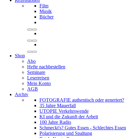
Rezensionen
Film
Musik
Bücher
Shop
Abo
Hefte nachbestellen
Seminare
Leserreisen
Mein Konto
AGB
Archiv
FOTOGRAFIE authentisch oder generiert?
35 Jahre Mauerfall
UTOPIE Verkehrswende
KI und die Zukunft der Arbeit
100 Jahre Radio
Schmeckt's? Gutes Essen - Schlechtes Essen
Polarisierung und Spaltung